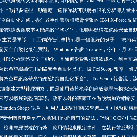
負責網絡安全和隱私的副首席信息官 Mike Witt 在最近的一
本上做很多這些自動響應，這樣你就可以將有限的分析師力量集
化之路，專注於事件響應和威脅情報的 IBM X-Force 副總裁 Wen
共部門的數據洩露成本可能高於平均水平，但聯邦機構在網絡安全
主要是軍隊）下工作的任何事情都是一個很好的例子，”惠特莫爾說。 
動化最佳實踐。 Whitmore 告訴 Nextgov，今年 7 月 29
次可以分析網絡安全自動化工具如何影響數據洩露成本。到目前
希望繼續使用網絡安全自動化技術。據 FedScoop 報導，國防
為空軍網絡帶來“智能決策自動化平台”。 FedScoop 報告說
數據創建大型神經網絡，而是使用基於概率的高級數學來模擬決策
它可以擴展到整個軍隊。政府以外的專家正在遊說增加對網絡安
副總裁 Brandon Shopp 認為，利用人工智能和機器學習工具可以
使安全團隊能夠更有效地利用他們擁有的資源，”他在 GCN 中寫
、檢測未經授權的行為、應用情報來限定事件、在執行前反擊和