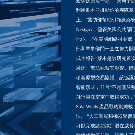
必須接受這一點，”美國宇航局
利用劇本並推動你的團隊基
上。”國防部幫助引領網絡安全自動
Nextgov，儘管美國公
地位。 “在美國網絡司令部（
部和軍事部門一直在努力開發安全自
成本報告”版本是該研究首
廣泛，無法觀察其影響。國防部
項新原型交易協議，該協議將
智能形式，並且“不是基於
飛行員在空軍中取得成功，
SolarWinds 產品戰略
法。 “人工智能和機器學習
可以完成諸如識別潛在威脅