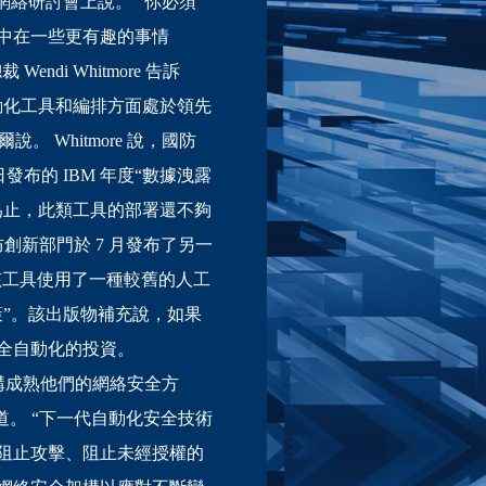
次網絡研討會上說。 “你必須
中在一些更有趣的事情
di Whitmore 告訴
自動化工具和編排方面處於領先
Whitmore 說，國防
 日發布的 IBM 年度“數據洩露
為止，此類工具的部署還不夠
創新部門於 7 月發布了另一
，該工具使用了一種較舊的人工
”。該出版物補充說，如果
全自動化的投資。
幫助機構成熟他們的網絡安全方
道。 “下一代自動化安全技術
阻止攻擊、阻止未經授權的