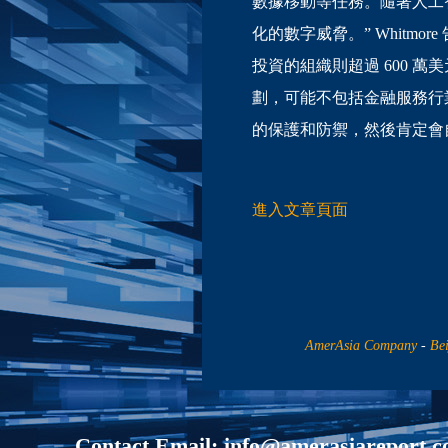
數據移動等任務。隨著人工
化的數字威脅。” Whitm
投資的組織則超過 600 萬
劃，可能不包括金融服務行業
的保護和防禦，然後肯定會
進入文章頁面
AmerAsia Company
-
Be
Contact Email:
info@amerasiareport.